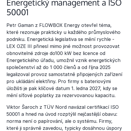
Energetický management a ISO
50001
Petr Gaman z FLOWBOX Energy otevřel téma,
které rezonuje prakticky u každého průmyslového
podniku. Energetická legislativa se mění rychle -
LEX OZE III přinesl mimo jiné možnost provozovat
obnovitelné zdroje do100 kW bez licence od
Energetického úřadu, umožnil vznik energetických
společenství až do 1 000 členů a od října 2025
legalizoval provoz samostatně připojených zařízení
pro ukládání elektřiny. Pro firmy s bateriovými
úložišti je pak klíčové datum 1. ledna 2027, kdy se
mění síťové poplatky za rezervovanou kapacitu.
Viktor Šaroch z TÜV Nord navázal certifikací ISO
50001 a hned na úvod rozptýlil nejčastější obavu:
norma není o papírování, ale o systému. Firmy,
které ji správně zavedou, typicky dosáhnou úspory