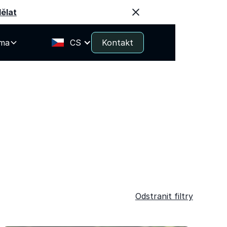
dělat
rma
CS
Kontakt
Odstranit filtry