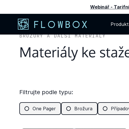
Webinář - Tarifní
Produkt
BROŽURY A DALŠÍ MATERIÁLY
Materiály ke staž
Ke stažení
Filtrujte podle typu:
Kde se můžeme potkat. Podívejte se na nejbližší a
One Pager
Brožura
Případo
se.