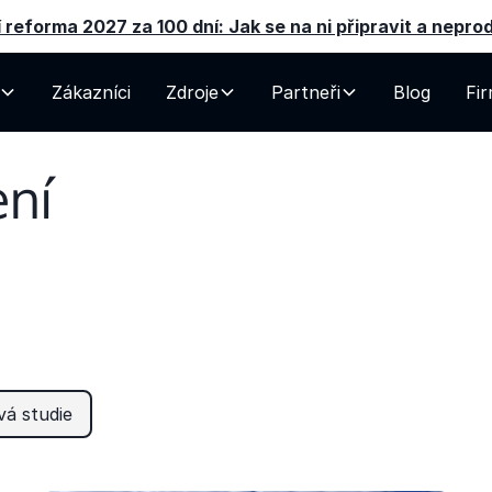
 reforma 2027 za 100 dní: Jak se na ni připravit a nepro
Zákazníci
Zdroje
Partneři
Blog
Fi
ení
kce a registrujte
vá studie