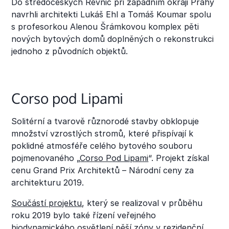
Do středočeských Řevnic při západním okraji Prahy
navrhli architekti Lukáš Ehl a Tomáš Koumar spolu
Heading 5
s profesorkou Alenou Šrámkovou komplex pěti
nových bytových domů doplněných o rekonstrukci
Heading 6
jednoho z původních objektů.
Corso pod Lipami
Solitérní a tvarově různorodé stavby obklopuje
množství vzrostlých stromů, které přispívají k
poklidné atmosféře celého bytového souboru
pojmenovaného „
Corso Pod Lipami
“. Projekt získal
cenu Grand Prix Architektů – Národní ceny za
architekturu 2019.
Součástí projektu
, který se realizoval v průběhu
roku 2019 bylo také řízení veřejného
biodynamického osvětlení pěší zóny v rezidenční