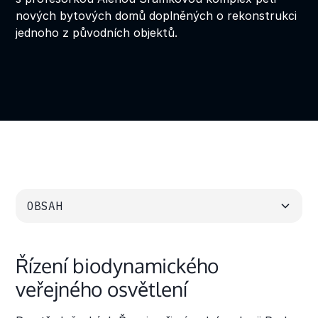
nových bytových domů doplněných o rekonstrukci
jednoho z původních objektů.
OBSAH
Heading 2
Řízení biodynamického
Heading 3
veřejného osvětlení
Heading 4