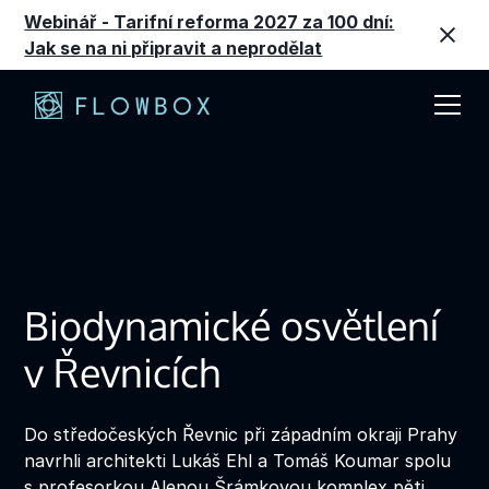
Webinář - Tarifní reforma 2027 za 100 dní:
Jak se na ni připravit a neprodělat
Biodynamické osvětlení
v Řevnicích
Do středočeských Řevnic při západním okraji Prahy
navrhli architekti Lukáš Ehl a Tomáš Koumar spolu
s profesorkou Alenou Šrámkovou komplex pěti