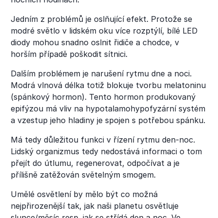
Jedním z problémů je oslňující efekt. Protože se
modré světlo v lidském oku více rozptýlí, bílé LED
diody mohou snadno oslnit řidiče a chodce, v
horším případě poškodit sítnici.
Dalším problémem je narušení rytmu dne a noci.
Modrá vlnová délka totiž blokuje tvorbu melatoninu
(spánkový hormon). Tento hormon produkovaný
epifýzou má vliv na hypotalamohypofyzární systém
a vzestup jeho hladiny je spojen s potřebou spánku.
Má tedy důležitou funkci v řízení rytmu den-noc.
Lidský organizmus tedy nedostává informaci o tom
přejít do útlumu, regenerovat, odpočívat a je
přílišně zatěžován světelným smogem.
Umělé osvětlení by mělo být co možná
nejpřirozenější tak, jak naši planetu osvětluje
slunce/měsíc resp. jak se střídá den a noc. Ve