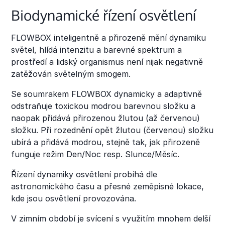
Biodynamické řízení osvětlení
FLOWBOX inteligentně a přirozeně mění dynamiku
světel, hlídá intenzitu a barevné spektrum a
prostředí a lidský organismus není nijak negativně
zatěžován světelným smogem.
Se soumrakem FLOWBOX dynamicky a adaptivně
odstraňuje toxickou modrou barevnou složku a
naopak přidává přirozenou žlutou (až červenou)
složku. Při rozednění opět žlutou (červenou) složku
ubírá a přidává modrou, stejně tak, jak přirozeně
funguje režim Den/Noc resp. Slunce/Měsíc.
Řízení dynamiky osvětlení probíhá dle
astronomického času a přesné zeměpisné lokace,
kde jsou osvětlení provozována.
V zimním období je svícení s využitím mnohem delší