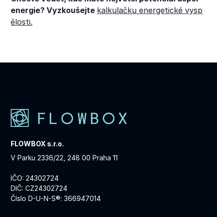
energie? Vyzkoušejte
kalkulačku energetické vysp
ělosti.
FLOWBOX s.r.o.
V Parku 2336/22, 248 00 Praha 11
IČO: 24302724
DIČ: CZ24302724
Číslo D-U-N-S®: 366947014