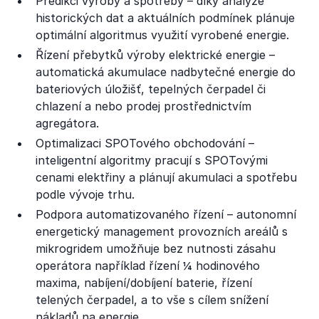
Predikci výroby a spotřeby – díky analýze
historických dat a aktuálních podmínek plánuje
optimální algoritmus využití vyrobené energie.
Řízení přebytků výroby elektrické energie –
automatická akumulace nadbytečné energie do
bateriových úložišť, tepelných čerpadel či
chlazení a nebo prodej prostřednictvím
agregátora.
Optimalizaci SPOTového obchodování –
inteligentní algoritmy pracují s SPOTovými
cenami elektřiny a plánují akumulaci a spotřebu
podle vývoje trhu.
Podpora automatizovaného řízení – autonomní
energetický management provozních areálů s
mikrogridem umožňuje bez nutnosti zásahu
operátora například řízení ¼ hodinového
maxima, nabíjení/dobíjení baterie, řízení
telených čerpadel, a to vše s cílem snížení
nákladů na energie.