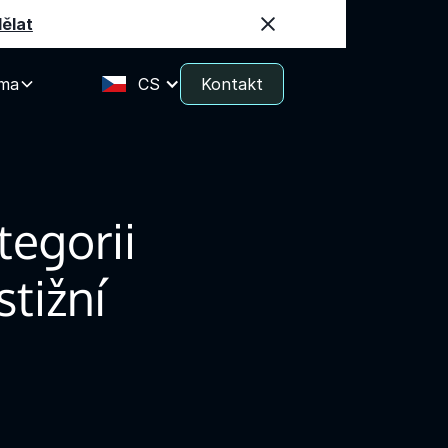
dělat
rma
CS
Kontakt
egorii
tižní