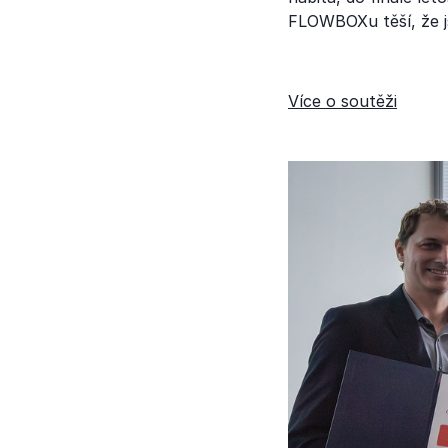
FLOWBOXu těší, že j
Více o soutěži