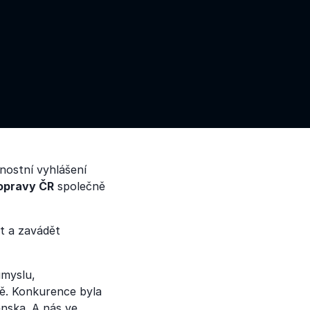
nostní vyhlášení
opravy ČR
společně
at a zavádět
ůmyslu,
bě. Konkurence byla
enska. A nás ve