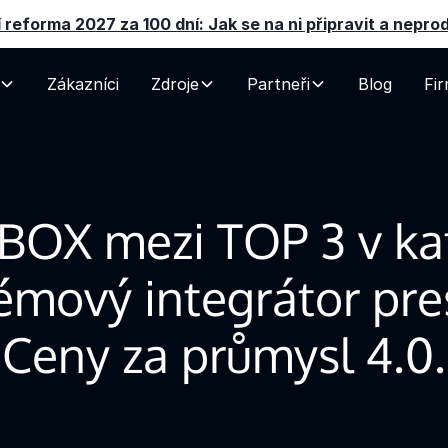
 reforma 2027 za 100 dní: Jak se na ni připravit a nepro
Zákazníci
Zdroje
Partneři
Blog
Fi
OX mezi TOP 3 v kat
émový integrátor pres
Ceny za průmysl 4.0.