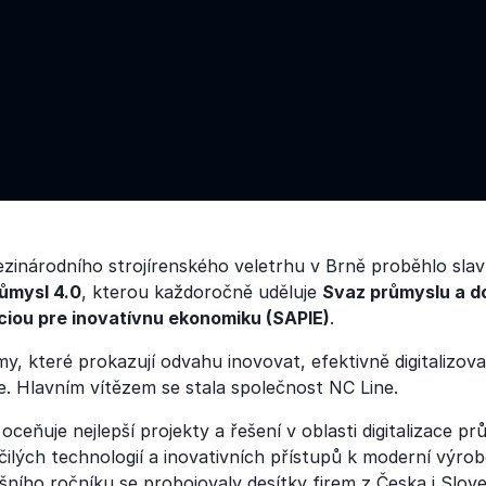
zinárodního strojírenského veletrhu v Brně proběhlo slav
ůmysl 4.0
, kterou každoročně uděluje
Svaz průmyslu a d
ciou pre inovatívnu ekonomiku (SAPIE)
.
rmy, které prokazují odvahu inovovat, efektivně digitalizov
e. Hlavním vítězem se stala společnost NC Line.
ceňuje nejlepší projekty a řešení v oblasti digitalizace pr
ilých technologií a inovativních přístupů k moderní výro
tošního ročníku se probojovaly desítky firem z Česka i Slov