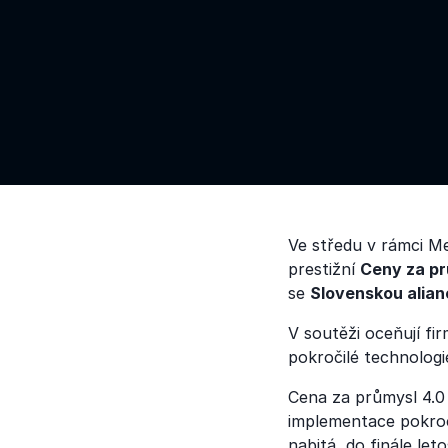
Ve středu v rámci Me
prestižní
Ceny za pr
se
Slovenskou alian
V soutěži oceňují fi
pokročilé technologi
Cena za průmysl 4.0 o
implementace pokroč
nabitá, do finále le