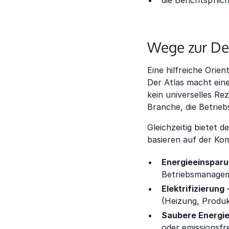
die Berichtspflic
Wege zur De
Eine hilfreiche Orien
Der Atlas macht eine
kein universelles Re
Branche, die Betrie
Gleichzeitig bietet 
basieren auf der Kom
Energieeinspar
Betriebsmanagem
Elektrifizierung
–
(Heizung, Produkt
Saubere Energi
oder emissionsfre