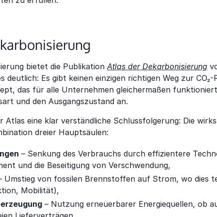
hten zu erfüllen.
karbonisierung
tierung bietet die Publikation
Atlas der Dekarbonisierung
vo
s deutlich: Es gibt keinen einzigen richtigen Weg zur CO₂-
zept, das für alle Unternehmen gleichermaßen funktionier
bsart und den Ausgangszustand an.
der Atlas eine klar verständliche Schlussfolgerung: Die wir
bination dreier Hauptsäulen:
ungen
– Senkung des Verbrauchs durch effizientere Techn
ent und die Beseitigung von Verschwendung,
 Umstieg von fossilen Brennstoffen auf Strom, wo dies te
ion, Mobilität),
eerzeugung
– Nutzung erneuerbarer Energiequellen, ob a
ien Lieferverträgen.