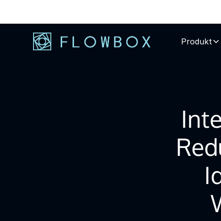
Produkt
Int
Redu
I