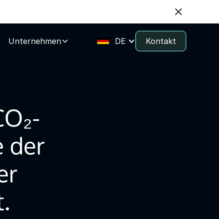
Unternehmen
DE
Kontakt
CO₂-
e der
er
.